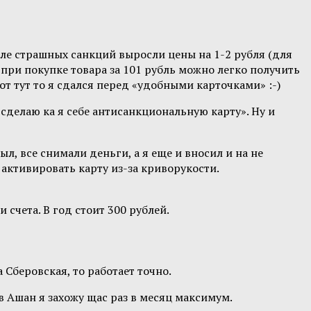
сле страшных санкций выросли цены на 1-2 рубля (для
. при покупке товара за 101 рубль можно легко получить
вот тут то я сдался перед «удобными карточками» :-)
а сделаю ка я себе антисанкциональную карту». Ну и
ыл, все снимали деньги, а я еще и вносил и на не
е активировать карту из-за криворукости.
 счета. В год стоит 300 рублей.
 Сберовская, то работает точно.
 в Ашан я захожу щас раз в месяц максимум.