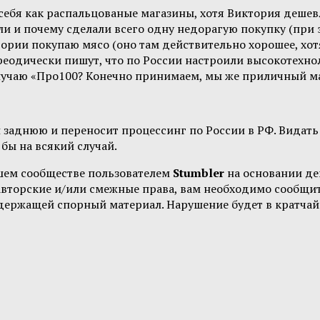
ебя как распальцованые магазины, хотя Виктория дешевле
или и почему сделали всего одну недорагую покупку (при
тории покупаю мясо (оно там действительно хорошее, хот
переодически пишут, что по России настроили высокотехно
учаю «Про100? Конечно принимаем, мы же приличный магаз
л заднюю и переносит процессинг по России в РФ. Видать 
бы на всякий случай.
шем сообществе пользователем
Stumbler
на основании д
 авторские и/или смежные права, вам необходимо сообщи
одержащей спорный материал. Нарушение будет в кратчай