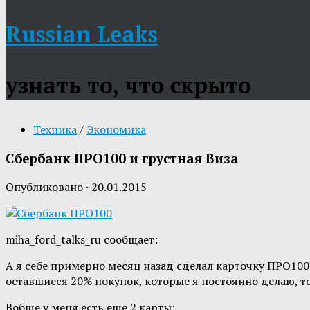
Russian Leaks
узнать то, что скрыто
Техника
/
Экономика
Сбербанк ПРО100 и грустная Виза
Опубликовано
·
20.01.2015
miha_ford_talks_ru сообщает:
А я себе примерно месяц назад сделал карточку ПРО100.
оставшиеся 20% покупок, которые я постоянно делаю, то
Вобще у меня есть еще 2 карты: