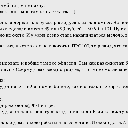
и ей нигде не плачу.
лектрона мне там хватает за глаза).
деньги держишь в руках, расходуешь их экономнее. Но по
и сделали вместо 49 или 99 рублей — 50.50 и 101. Ну т.е
но не охото. И у меня резко стала накапливаться мелочь, 
магазах, в которых еще и логотип ПРО100, то решил, что «
ивировать и вобще там все офигели. Там как раз ажиотаж б
минут в Сбере у дома, заодно увидев, что те не смогли мн
ю:
Будет висеть в Личном кабинете, как и остальные карты или
е.
(фирм.салоны), Ф-Центре.
е, двери или клавиатуре ввода пин-кода. Если клавиатура
около дома, около работы и по середине. И около дачи. А