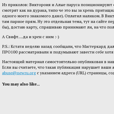
Из приколов: Виктороия и Алые паруса позиционируют с
смотрят как на дурака, типо че это вы за хрень притащ
одного моего знакомого даже). Оплатил наликом. В Вик
там парное прям. Ну это отдельная тема, тут на сайте 
бы), достаю карту, спрашиваю принимают ли, на что пол
А Свифт….да и хрен с ним :-)
P.S.: Кстати неделю назад сообщали, что Мастеркард да
ПРО100 рассматривали и подумывают завести себе хотя 
Настоящий материал самостоятельно опубликован в на
Если вы считаете, что такая публикация нарушает ваши
abuse@newru.org
с указанием адреса (URL) страницы, с
You may also like...