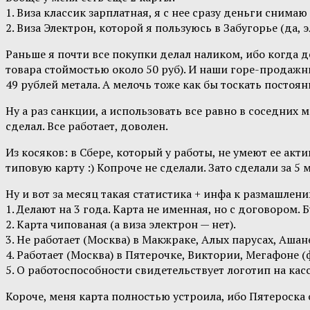
1. Виза классик зарплатная, я с нее сразу деньги снимаю 
2. Виза Электрон, которой я пользуюсь в Забугорье (да, э
Раньше я почти все покупки делал наликом, ибо когда 
товара стоймостью около 50 руб). И наши горе-продажник
49 рублей метала. А мелочь тоже как бы тоскать постоян
Ну а раз санкции, а использовать все равно в соседних 
сделал. Все работает, доволен.
Из косяков: в Сбере, который у работы, не умеют ее акт
типовую карту :) Копроче не сделали. Зато сделали за 5 
Ну и вот за месяц такая статистика + инфа к размашлени
1. Делают на 3 года. Карта не именная, но с договором. 
2. Карта чипованая (а виза электрон — нет).
3. Не работает (Москва) в Макжраке, Алых парусах, Ашан
4. Работает (Москва) в Пятерочке, Виктории, Мегафоне 
5. О работоспособности свидетельствует логотип на касс
Короче, меня карта полностью устроила, ибо Пятероска 