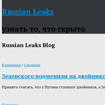
Russian Leaks
узнать то, что скрыто
Russian Leaks
Blog
Криминал
/
Смешное
Зеленского подменили на двойник
Принято считать, что у Путина стопицот двойников, а З
Культура