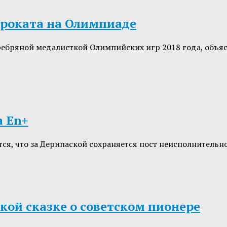
проката на Олимпиаде
ребряной медалисткой Олимпийских игр 2018 года, объяс
а En+
тся, что за Дерипаской сохраняется пост неисполнительн
кой сказке о советском пионере