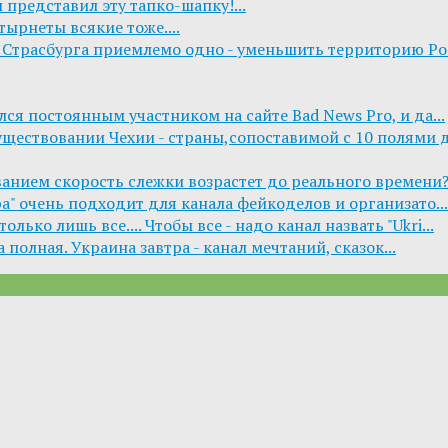
 представил эту тапко-шапку!...
тырнеты всякие тоже....
Страсбурга приемлемо одно - уменьшить территорию Росс
ся постоянным участником на сайте Bad News Pro, и да...
уществовании Чехии - страны,сопоставимой с 10 полями дл
ванием скорость слежки возрастет до реального времени? .
ра" очень подходит для канала фейкоделов и организато...
лько лишь все.... Чтобы все - надо канал назвать "Ukri...
 полная. Украина завтра - канал мечтаний, сказок...