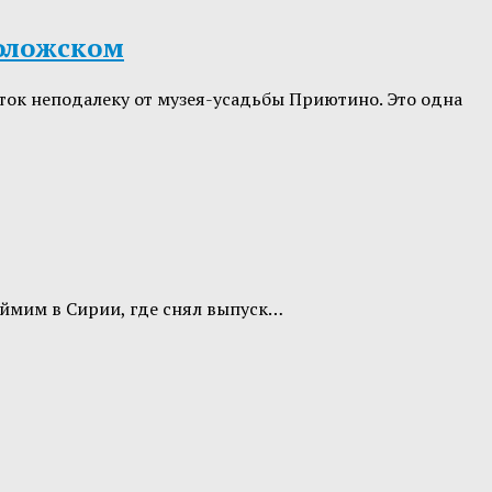
воложском
ток неподалеку от музея-усадьбы Приютино. Это одна
еймим в Сирии, где снял выпуск…