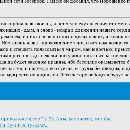
льной сети Facebook. Там же он добавил, что Порошенко
искорбна наша жизнь, и нет человеку спасения от смерти,
наших - дым, и слово - искра в движении нашего сердца. 
временем, и никто не вспомнит о делах наших; и жизнь наш
Ибо жизнь наша - прохождение тени, и нет нам возврата о
ами и спешить пользоваться миром, как юностью; преис
тами роз прежде, нежели они увяли; никто из нас не лиш
аша да будет законом правды, ибо бессилие оказывается б
есчастен, и надежда его суетна, и труды бесплодны, и д
рень мудрости неподвижен. Дети же прелюбодеев будут не
 прикольное фото Ту-22. А ты, как знаток, мог бы...
 и Ту-14? А Ту-22м?...