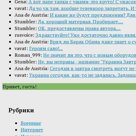
Gena:
А вот папе тапки с ушами-это круто! С ужасом
vavat:
Да чо уж там, вообще телевизор запретить. И 
Ana de Austria:
И какие же будут предложения? Для 
Stumbler:
Да, хороший материал. Пробирает....
Stumbler:
ОК, предоставлены права автора....
rusvoice:
Здравствуйте! Уже достаточно давно являл
Ana de Austria:
Вряд ли Барак Обама даже знает о с
vavat:
Героям сало!...
Roman_999:
Не значит ли это, что с новым оборудо
Stumbler:
Не, вы неправы - название "Украина Завт
Ana de Austria:
Сегодня в завтра смотреть могут не то
vavat:
Украина сегодня, как-то не задалась. Задница
Привет, гость!
Рубрики
Военные
Интернет