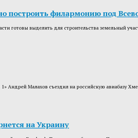
но построить филармонию под Все
асти готовы выделить для строительства земельный учас
 1» Андрей Малахов съездил на российскую авиабазу Хм
рнется на Украину