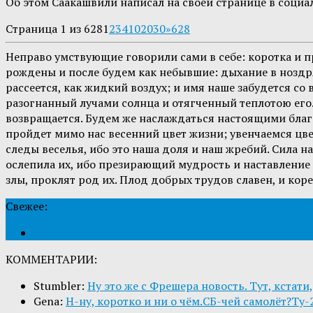
Об этом Саакашвили написал на своей странице в социа
Страница 1 из 628
1
2
3
4
10
20
30
»
628
Неправо умствующие говорили сами в себе: коротка и пр
рождены и после будем как небывшие: дыхание в ноздрях 
рассеется, как жидкий воздух; и имя наше забудется со 
разогнанный лучами солнца и отягченный теплотою его. 
возвращается. Будем же наслаждаться настоящими благ
пройдет мимо нас весенний цвет жизни; увенчаемся цве
следы веселья, ибо это наша доля и наш жребий. Сила н
ослепила их, ибо презирающий мудрость и наставление н
злы, проклят род их. Плод добрых трудов славен, и ко
Свежее:
КОММЕНТАРИИ:
Stumbler:
Ну это же с Фрешера новость. Тут, кстати,
Gena:
Н-ну, коротко и ни о чём.СБ-чей самолёт?Ту-2