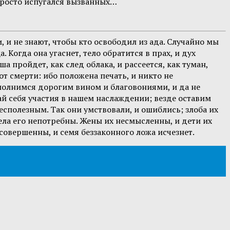
 просто испугался вызванных…
 и не знают, чтобы кто освободил из ада. Случайно мы
Когда она угаснет, тело обратится в прах, и дух
а пройдет, как след облака, и рассеется, как туман,
т смерти: ибо положена печать, и никто не
полнимся дорогим вином и благовониями, и да не
ай себя участия в нашем наслаждении; везде оставим
есполезным. Так они умствовали, и ошиблись; злоба их
ела его непотребны. Жены их несмысленны, и дети их
совершенны, и семя беззаконного ложа исчезнет.