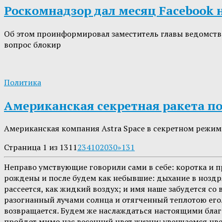
Роскомнадзор дал месяц Facebook 
Об этом проинформировал заместитель главы ведомства 
вопрос блокир
Политика
Американская секретная ракета по
Американская компания Astra Space в секретном режиме
Страница 1 из 131
1
2
3
4
10
20
30
»
131
Неправо умствующие говорили сами в себе: коротка и пр
рождены и после будем как небывшие: дыхание в ноздрях 
рассеется, как жидкий воздух; и имя наше забудется со 
разогнанный лучами солнца и отягченный теплотою его. 
возвращается. Будем же наслаждаться настоящими благ
пройдет мимо нас весенний цвет жизни; увенчаемся цве