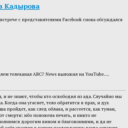
ов Кадырова
встрече с представителями Facebook снова обсуждался
телем телеканал ABC7 News выложил на YouTube….
 и не знают, чтобы кто освободил из ада. Случайно мы
Когда она угаснет, тело обратится в прах, и дух
а пройдет, как след облака, и рассеется, как туман,
т смерти: ибо положена печать, и никто не
полнимся дорогим вином и благовониями, и да не
ай себя участия в нашем наслаждении; везде оставим