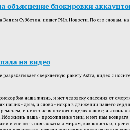
на объяснение блокировки аккаунт
Вадим Субботин, пишет РИА Новости. По его словам, на 
пала на видео
 разрабатывает сверхлегкую ракету Astra, видео c носи
искорбна наша жизнь, и нет человеку спасения от смерти,
наших - дым, и слово - искра в движении нашего сердца. 
временем, и никто не вспомнит о делах наших; и жизнь наш
Ибо жизнь наша - прохождение тени, и нет нам возврата о
ами и спешить пользоваться миром, как юностью; преис
тами роз прежде, нежели они увяли; никто из нас не лиш