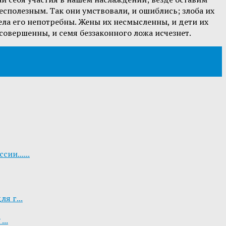
есполезным. Так они умствовали, и ошиблись; злоба их
ела его непотребны. Жены их несмысленны, и дети их
совершенны, и семя беззаконного ложа исчезнет.
ии......
я г...
..