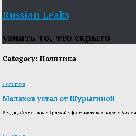
Russian Leaks
узнать то, что скрыто
Category:
Политика
Политика
Малахов устал от Шурыгиной
Ведущий ток-шоу «Прямой эфир» на телеканале «Россия
Политика