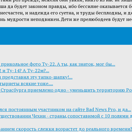
аша да будет законом правды, ибо бессилие оказывается б
есчастен, и надежда его суетна, и труды бесплодны, и д
рень мудрости неподвижен. Дети же прелюбодеев будут не
 прикольное фото Ту-22. А ты, как знаток, мог бы...
 и Ту-14? А Ту-22м?...
 представил эту тапко-шапку!...
тырнеты всякие тоже....
Страсбурга приемлемо одно - уменьшить территорию Росс
ся постоянным участником на сайте Bad News Pro, и да...
уществовании Чехии - страны,сопоставимой с 10 полями дл
ванием скорость слежки возрастет до реального времени? .