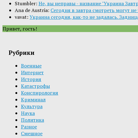
Stumbler:
Не, вы неправы - название "Украина Завт
Ana de Austria:
Сегодня в завтра смотреть могут не то
vavat:
Украина сегодня, как-то не задалась. Задница
Привет, гость!
Рубрики
Военные
Интернет
История
Катастрофы
Конспирология
Криминал
Культура
Наука
Политика
Разное
Смешное