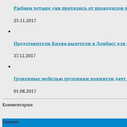
Рыбаки четыре дня прятались от крокодилов
23.11.2017
Представители Киева вылетели в Донбасс дл
27.12.2017
Груженные мебелью грузовики покинули дачу 
01.08.2017
Комментарии
Свежее: