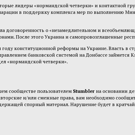
оторые лидеры «нормандской четверки» и контактной гр
екларации в поддержку комплекса мер по выполнению Ми
ала договоренность о «незамедлительном и всеобъемлющ
онами. После этого Украина и самопровозглашенные ре
м году конституционной реформы на Украине. Власть в с
Управлением банковской системой на Донбассе займется 
ел «нормандской четверки».
шем сообществе пользователем
Stumbler
на основании д
 авторские и/или смежные права, вам необходимо сообщи
одержащей спорный материал. Нарушение будет в кратчай