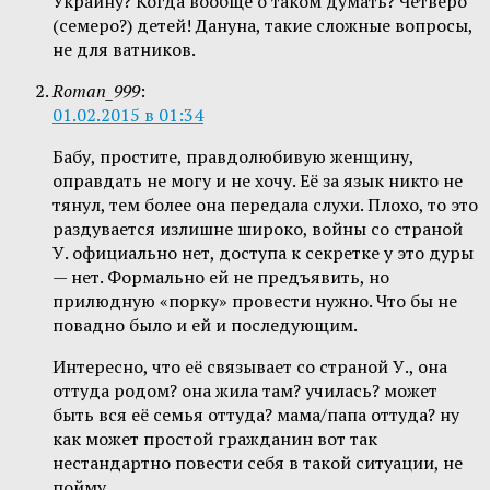
Украину? Когда вообще о таком думать? Четверо
(семеро?) детей! Дануна, такие сложные вопросы,
не для ватников.
Roman_999
:
01.02.2015 в 01:34
Бабу, простите, правдолюбивую женщину,
оправдать не могу и не хочу. Её за язык никто не
тянул, тем более она передала слухи. Плохо, то это
раздувается излишне широко, войны со страной
У. официально нет, доступа к секретке у это дуры
— нет. Формально ей не предъявить, но
прилюдную «порку» провести нужно. Что бы не
повадно было и ей и последующим.
Интересно, что её связывает со страной У., она
оттуда родом? она жила там? училась? может
быть вся её семья оттуда? мама/папа оттуда? ну
как может простой гражданин вот так
нестандартно повести себя в такой ситуации, не
пойму.