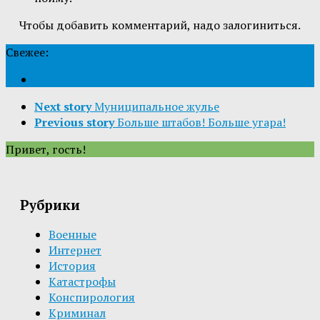
Чтобы добавить комментарий, надо залогиниться.
Свежее:
Next story
Муниципальное жулье
Previous story
Больше штабов! Больше угара!
Привет, гость!
Рубрики
Военные
Интернет
История
Катастрофы
Конспирология
Криминал