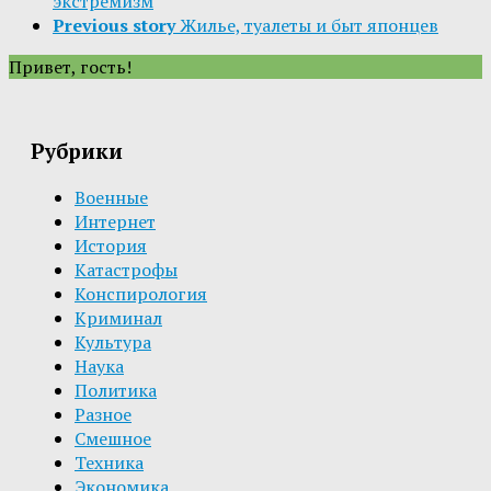
экстремизм
Previous story
Жилье, туалеты и быт японцев
Привет, гость!
Рубрики
Военные
Интернет
История
Катастрофы
Конспирология
Криминал
Культура
Наука
Политика
Разное
Смешное
Техника
Экономика