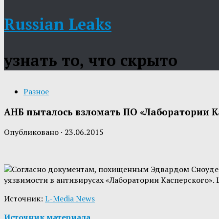
Russian Leaks
узнать то, что скрыто
Разное
АНБ пыталось взломать ПО «Лаборатории К
Опубликовано
·
23.06.2015
Согласно документам, похищенным Эдвардом Сноуден
уязвимости в антивирусах «Лаборатории Касперского»
Источник:
L-Media News
Источник материала