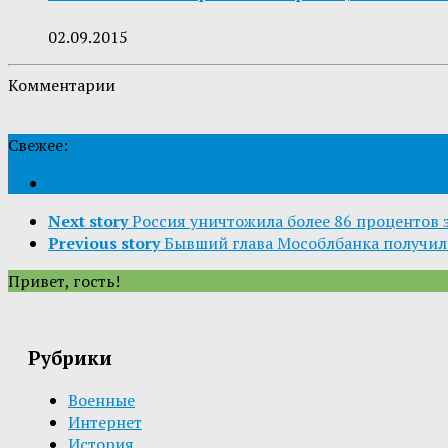
02.09.2015
Комментарии
Свежее:
Next story
Россия уничтожила более 86 процентов 
Previous story
Бывший глава Мособлбанка получил
Привет, гость!
Рубрики
Военные
Интернет
История