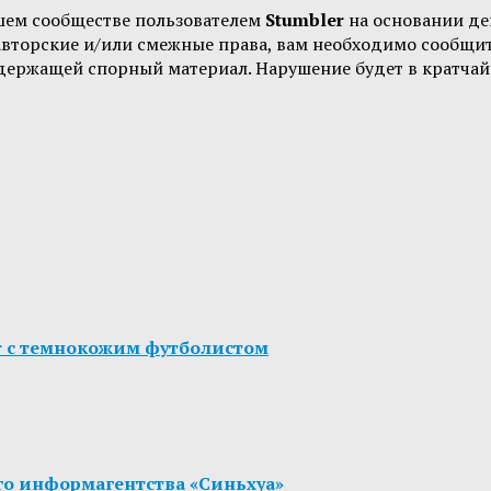
шем сообществе пользователем
Stumbler
на основании д
 авторские и/или смежные права, вам необходимо сообщи
одержащей спорный материал. Нарушение будет в кратчай
r с темнокожим футболистом
го информагентства «Синьхуа»