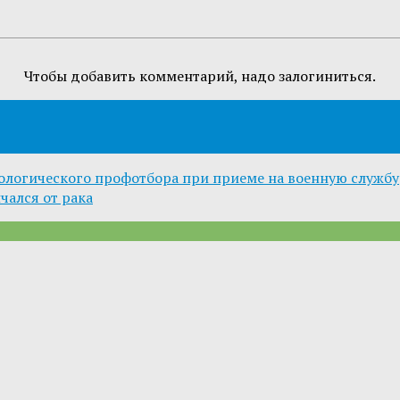
Чтобы добавить комментарий, надо залогиниться.
хологического профотбора при приеме на военную службу
чался от рака