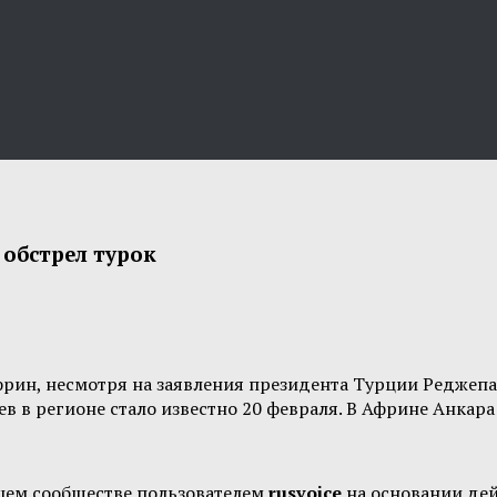
обстрел турок
рин, несмотря на заявления президента Турции Реджепа 
ев в регионе стало известно 20 февраля. В Африне Анкар
шем сообществе пользователем
rusvoice
на основании де