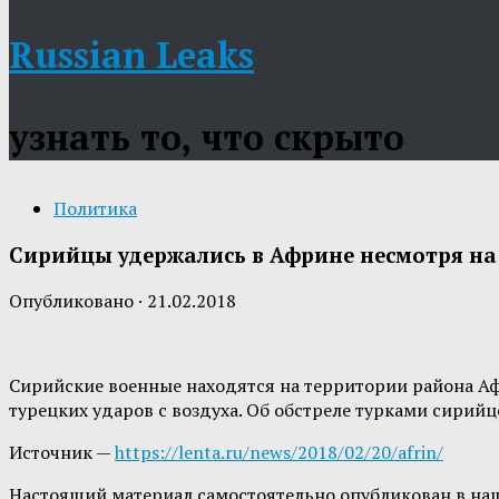
Russian Leaks
узнать то, что скрыто
Политика
Сирийцы удержались в Африне несмотря на 
Опубликовано
·
21.02.2018
Сирийские военные находятся на территории района Аф
турецких ударов с воздуха. Об обстреле турками сирийц
Источник —
https://lenta.ru/news/2018/02/20/afrin/
Настоящий материал самостоятельно опубликован в на