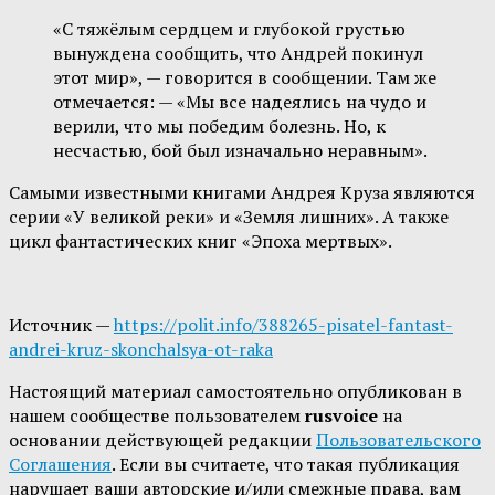
«С тяжёлым сердцем и глубокой грустью
вынуждена сообщить, что Андрей покинул
этот мир», — говорится в сообщении. Там же
отмечается: — «Мы все надеялись на чудо и
верили, что мы победим болезнь. Но, к
несчастью, бой был изначально неравным».
Самыми известными книгами Андрея Круза являются
серии «У великой реки» и «Земля лишних». А также
цикл фантастических книг «Эпоха мертвых».
Источник —
https://polit.info/388265-pisatel-fantast-
andrei-kruz-skonchalsya-ot-raka
Настоящий материал самостоятельно опубликован в
нашем сообществе пользователем
rusvoice
на
основании действующей редакции
Пользовательского
Соглашения
. Если вы считаете, что такая публикация
нарушает ваши авторские и/или смежные права, вам