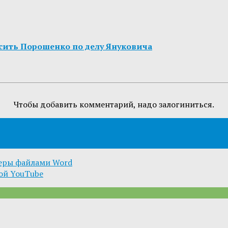
осить Порошенко по делу Януковича
Чтобы добавить комментарий, надо залогиниться.
еры файлами Word
ой YouTube