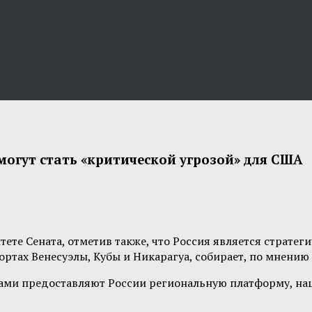
могут стать «критической угрозой» для США
ете Сената, отметив также, что Россия является страте
портах Венесуэлы, Кубы и Никарагуа, собирает, по мнен
ами предоставляют России региональную платформу, нац