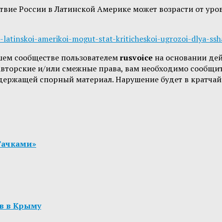
ствие России в Латинской Америке может возрасти от ур
-latinskoi-amerikoi-mogut-stat-kriticheskoi-ugrozoi-dlya-ssh
шем сообществе пользователем
rusvoice
на основании де
 авторские и/или смежные права, вам необходимо сообщи
одержащей спорный материал. Нарушение будет в кратчай
«Тачками»
в в Крыму