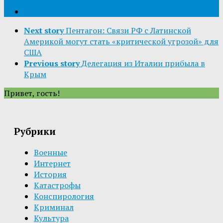
Next story
Пентагон: Связи РФ с Латинской
Америкой могут стать «критической угрозой» для
США
Previous story
Делегация из Италии прибыла в
Крым
Привет, гость!
Рубрики
Военные
Интернет
История
Катастрофы
Конспирология
Криминал
Культура