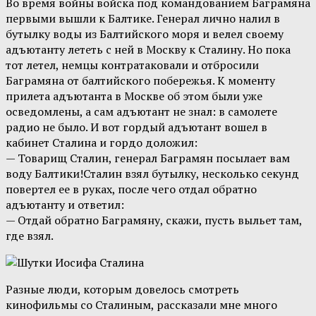
Во время войны войска под командованием Баграмяна
первыми вышли к Балтике. Генерал лично налил в
бутылку воды из Балтийского моря и велел своему
адъютанту лететь с ней в Москву к Сталину. Но пока
тот летел, немцы контратаковали и отбросили
Баграмяна от балтийского побережья. К моменту
прилета адъютанта в Москве об этом были уже
осведомлены, а сам адъютант не знал: в самолете
радио не было. И вот гордый адъютант вошел в
кабинет Сталина и гордо доложил:
— Товарищ Сталин, генерал Баграмян посылает вам
воду Балтики!Сталин взял бутылку, несколько секунд
повертел ее в руках, после чего отдал обратно
адъютанту и ответил:
— Отдай обратно Баграмяну, скажи, пусть выльет там,
где взял.
Разные люди, которым довелось смотреть
кинофильмы со Сталиным, рассказали мне много