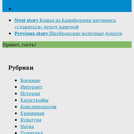
Next story
Кошка из Калифорнии научилась
«сдаваться» перед камерой
Previous story
Швейцарские железные дороги
Привет, гость!
Рубрики
Военные
Интернет
История
Катастрофы
Конспирология
Криминал
Культура
Наука
Политика