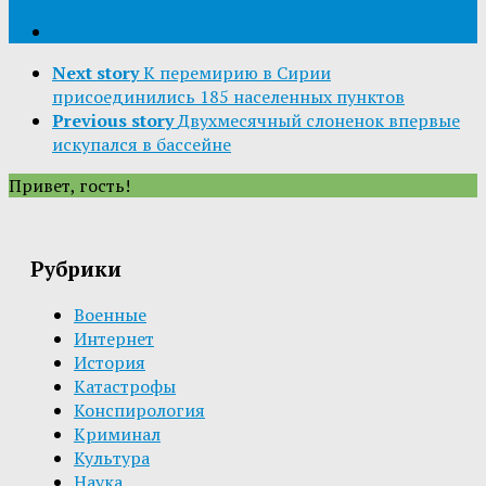
Next story
К перемирию в Сирии
присоединились 185 населенных пунктов
Previous story
Двухмесячный слоненок впервые
искупался в бассейне
Привет, гость!
Рубрики
Военные
Интернет
История
Катастрофы
Конспирология
Криминал
Культура
Наука