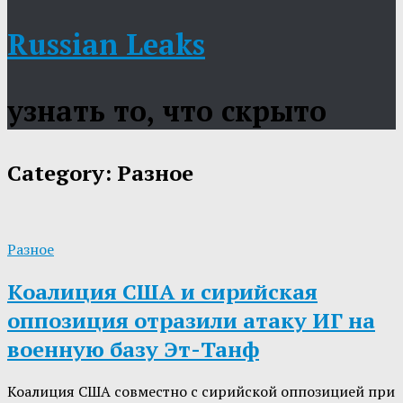
Russian Leaks
узнать то, что скрыто
Category:
Разное
Разное
Коалиция США и сирийская
оппозиция отразили атаку ИГ на
военную базу Эт-Танф
Коалиция США совместно с сирийской оппозицией при