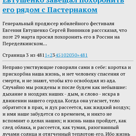
его рядом с Пастернаком
Генеральный продюсер юбилейного фестиваля
Евгения Евтушенко Сергей Винников расссказал, что
поэт 29 марта просил похоронить его в России на
Переделкинском…
Страница 3 из 481
1
«
2
3
4
5
10
20
30
»
481
Неправо умствующие говорили сами в себе: коротка и
прискорбна наша жизнь, и нет человеку спасения от
смерти, и не знают, чтобы кто освободил из ада.
Случайно мы рождены и после будем как небывшие:
дыхание в ноздрях наших - дым, и слово - искра в
движении нашего сердца. Когда она угаснет, тело
обратится в прах, и дух рассеется, как жидкий воздух;
и имя наше забудется со временем, и никто не
вспомнит о делах наших; и жизнь наша пройдет, как
след облака, и рассеется, как туман, разогнанный
лучами солнца и отягченный теплотою его. Ибо жизнь