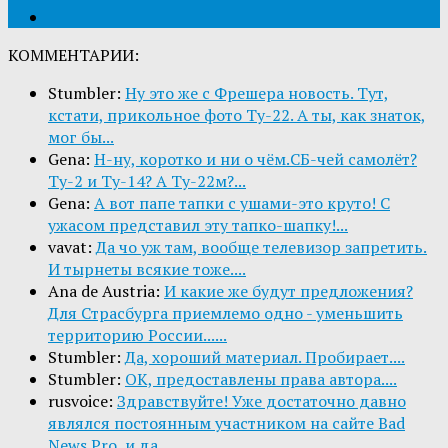
КОММЕНТАРИИ:
Stumbler:
Ну это же с Фрешера новость. Тут,
кстати, прикольное фото Ту-22. А ты, как знаток,
мог бы...
Gena:
Н-ну, коротко и ни о чём.СБ-чей самолёт?
Ту-2 и Ту-14? А Ту-22м?...
Gena:
А вот папе тапки с ушами-это круто! С
ужасом представил эту тапко-шапку!...
vavat:
Да чо уж там, вообще телевизор запретить.
И тырнеты всякие тоже....
Ana de Austria:
И какие же будут предложения?
Для Страсбурга приемлемо одно - уменьшить
территорию России......
Stumbler:
Да, хороший материал. Пробирает....
Stumbler:
ОК, предоставлены права автора....
rusvoice:
Здравствуйте! Уже достаточно давно
являлся постоянным участником на сайте Bad
News Pro, и да...