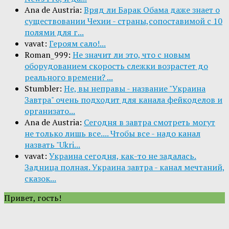
Ana de Austria:
Вряд ли Барак Обама даже знает о
существовании Чехии - страны,сопоставимой с 10
полями для г...
vavat:
Героям сало!...
Roman_999:
Не значит ли это, что с новым
оборудованием скорость слежки возрастет до
реального времени? ...
Stumbler:
Не, вы неправы - название "Украина
Завтра" очень подходит для канала фейкоделов и
организато...
Ana de Austria:
Сегодня в завтра смотреть могут
не только лишь все.... Чтобы все - надо канал
назвать "Ukri...
vavat:
Украина сегодня, как-то не задалась.
Задница полная. Украина завтра - канал мечтаний,
сказок...
Привет, гость!