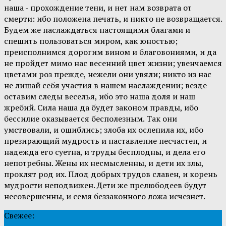
наша - прохождение тени, и нет нам возврата от
смерти: ибо положена печать, и никто не возвращается.
Будем же наслаждаться настоящими благами и
спешить пользоваться миром, как юностью;
преисполнимся дорогим вином и благовониями, и да
не пройдет мимо нас весенний цвет жизни; увенчаемся
цветами роз прежде, нежели они увяли; никто из нас
не лишай себя участия в нашем наслаждении; везде
оставим следы веселья, ибо это наша доля и наш
жребий. Сила наша да будет законом правды, ибо
бессилие оказывается бесполезным. Так они
умствовали, и ошиблись; злоба их ослепила их, ибо
презирающий мудрость и наставление несчастен, и
надежда его суетна, и труды бесплодны, и дела его
непотребны. Жены их несмысленны, и дети их злы,
проклят род их. Плод добрых трудов славен, и корень
мудрости неподвижен. Дети же прелюбодеев будут
несовершенны, и семя беззаконного ложа исчезнет.
Свежее: