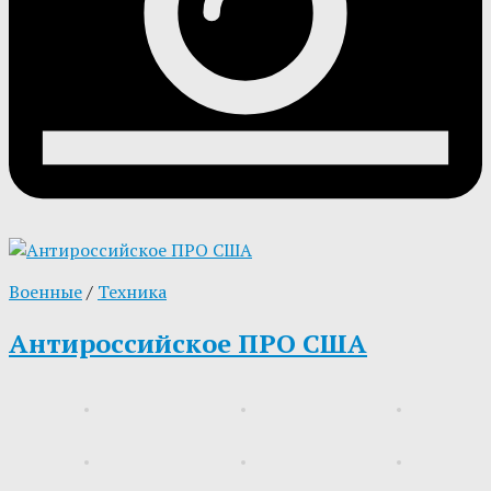
Военные
/
Техника
Антироссийское ПРО США