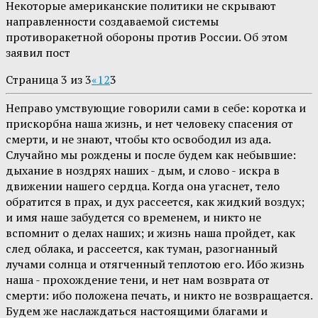
Некоторые американские политики не скрывают
направленности создаваемой системы
противоракетной обороны против России. Об этом
заявил пост
Страница 3 из 3
«
1
2
3
Неправо умствующие говорили сами в себе: коротка и
прискорбна наша жизнь, и нет человеку спасения от
смерти, и не знают, чтобы кто освободил из ада.
Случайно мы рождены и после будем как небывшие:
дыхание в ноздрях наших - дым, и слово - искра в
движении нашего сердца. Когда она угаснет, тело
обратится в прах, и дух рассеется, как жидкий воздух;
и имя наше забудется со временем, и никто не
вспомнит о делах наших; и жизнь наша пройдет, как
след облака, и рассеется, как туман, разогнанный
лучами солнца и отягченный теплотою его. Ибо жизнь
наша - прохождение тени, и нет нам возврата от
смерти: ибо положена печать, и никто не возвращается.
Будем же наслаждаться настоящими благами и