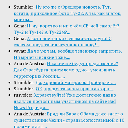
Stumbler:
Ну это же с Фрешера новость. Тут,
кстати, прикольное фото Ту-22. А ты, как знаток,
мог бы...
Gena:
Н-ну, коротко и ни о чём.СБ-чей самолёт?
Ту-2 и Ту-14? А Ту-22м?...
Gena:
А вот папе тапки с ушами-это круто! С
ужасом представил эту тапко-шапку!...
vavat:
Да чо уж там, вообще телевизор запретить.
И тырнеты всякие тоже....
Ana de Austria:
И какие же будут предложения?
Для Страсбурга приемлемо одно - уменьшить
территорию России......
Stumbler:
Да, хороший материал. Пробирает....
Stumbler:
ОК, предоставлены права автора....
rusvoice:
Здравствуйте! Уже достаточно давно
являлся постоянным участником на сайте Bad
News Pro, и да...
Ana de Austria:
Вряд ли Барак Обама даже знает о
существовании Чехии - страны,сопоставимой с 10
полями для г...