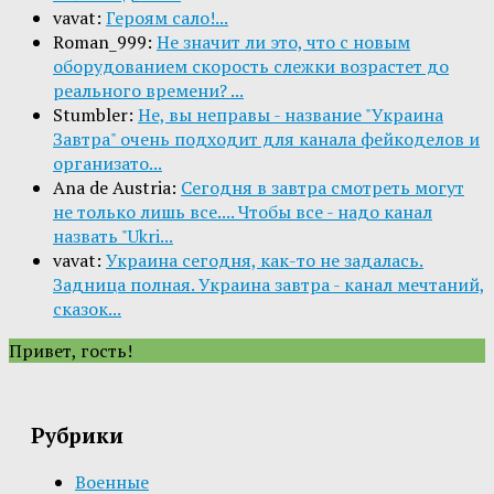
vavat:
Героям сало!...
Roman_999:
Не значит ли это, что с новым
оборудованием скорость слежки возрастет до
реального времени? ...
Stumbler:
Не, вы неправы - название "Украина
Завтра" очень подходит для канала фейкоделов и
организато...
Ana de Austria:
Сегодня в завтра смотреть могут
не только лишь все.... Чтобы все - надо канал
назвать "Ukri...
vavat:
Украина сегодня, как-то не задалась.
Задница полная. Украина завтра - канал мечтаний,
сказок...
Привет, гость!
Рубрики
Военные