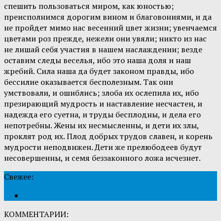
спешить пользоваться миром, как юностью;
преисполнимся дорогим вином и благовониями, и да
не пройдет мимо нас весенний цвет жизни; увенчаемся
цветами роз прежде, нежели они увяли; никто из нас
не лишай себя участия в нашем наслаждении; везде
оставим следы веселья, ибо это наша доля и наш
жребий. Сила наша да будет законом правды, ибо
бессилие оказывается бесполезным. Так они
умствовали, и ошиблись; злоба их ослепила их, ибо
презирающий мудрость и наставление несчастен, и
надежда его суетна, и труды бесплодны, и дела его
непотребны. Жены их несмысленны, и дети их злы,
проклят род их. Плод добрых трудов славен, и корень
мудрости неподвижен. Дети же прелюбодеев будут
несовершенны, и семя беззаконного ложа исчезнет.
Свежее:
КОММЕНТАРИИ: