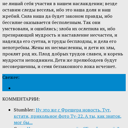
не лишай себя участия в нашем наслаждении; везде
оставим следы веселья, ибо это наша доля и наш
жребий. Сила наша да будет законом правды, ибо
бессилие оказывается бесполезным. Так они
умствовали, и ошиблись; злоба их ослепила их, ибо
презирающий мудрость и наставление несчастен, и
надежда его суетна, и труды бесплодны, и дела его
непотребны. Жены их несмысленны, и дети их злы,
проклят род их. Плод добрых трудов славен, и корень
мудрости неподвижен. Дети же прелюбодеев будут
несовершенны, и семя беззаконного ложа исчезнет.
Свежее:
КОММЕНТАРИИ:
Stumbler:
Ну это же с Фрешера новость. Тут,
кстати, прикольное фото Ту-22. А ты, как знаток,
мог бы...