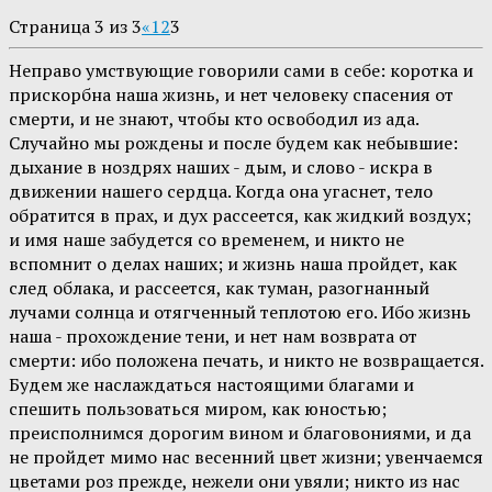
Страница 3 из 3
«
1
2
3
Неправо умствующие говорили сами в себе: коротка и
прискорбна наша жизнь, и нет человеку спасения от
смерти, и не знают, чтобы кто освободил из ада.
Случайно мы рождены и после будем как небывшие:
дыхание в ноздрях наших - дым, и слово - искра в
движении нашего сердца. Когда она угаснет, тело
обратится в прах, и дух рассеется, как жидкий воздух;
и имя наше забудется со временем, и никто не
вспомнит о делах наших; и жизнь наша пройдет, как
след облака, и рассеется, как туман, разогнанный
лучами солнца и отягченный теплотою его. Ибо жизнь
наша - прохождение тени, и нет нам возврата от
смерти: ибо положена печать, и никто не возвращается.
Будем же наслаждаться настоящими благами и
спешить пользоваться миром, как юностью;
преисполнимся дорогим вином и благовониями, и да
не пройдет мимо нас весенний цвет жизни; увенчаемся
цветами роз прежде, нежели они увяли; никто из нас