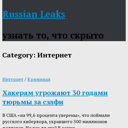
Russian Leaks
узнать то, что скрыто
Category:
Интернет
Интернет
/
Криминал
Хакерам угрожают 30 годами
тюрьмы за сэлфи
В США «на 99,6 процента уверены», что поймали
русского кибервора, укравшего 300 миллионов
долларов. Но так ли это? В конце…