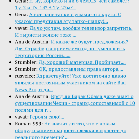
Gena:
Н-ну, коротко и ни о чём.СБ-чей самолёт?
Ту-2 и Ту-14? А Ту-22м?...
Gena:
А вот папе тапки с ушами-это круто! С
ужасом представил эту тапко-шапку!...
vavat:
Да чо уж там, вообще телевизор запретить.
И тырнеты всякие тоже....
Ana de Austria:
И какие же будут предложения?
Для Страсбурга приемлемо одно - уменьшить
территорию России......
Stumbler:
Да, хороший материал. Пробирает....
Stumbler:
ОК, предоставлены права автора....
rusvoice:
Здравствуйте! Уже достаточно давно
являлся постоянным участником на сайте Bad
News Pro, и да...
Ana de Austria:
Вряд ли Барак Обама даже знает о
существовании Чехии - страны,сопоставимой с 10
полями для г...
vavat:
Героям сало!...
Roman_999:
Не значит ли это, что с новым
оборудованием скорость слежки возрастет до
реального времени? ...