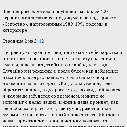
Швеция рассекретила и опубликовала более 400
страниц дипломатических документов под грифом
«Секретно», датированных 1989-1991 годами, в
которых ре
Страница 2 из 2
«
1
2
Неправо умствующие говорили сами в себе: коротка и
прискорбна наша жизнь, и нет человеку спасения от
смерти, и не знают, чтобы кто освободил из ада.
Случайно мы рождены и после будем как небывшие:
дыхание в ноздрях наших - дым, и слово - искра в
движении нашего сердца. Когда она угаснет, тело
обратится в прах, и дух рассеется, как жидкий воздух;
и имя наше забудется со временем, и никто не
вспомнит о делах наших; и жизнь наша пройдет, как
след облака, и рассеется, как туман, разогнанный
лучами солнца и отягченный теплотою его. Ибо жизнь
наша - прохождение тени, и нет нам возврата от
смерти: ибо положена печать, и никто не возвращается.