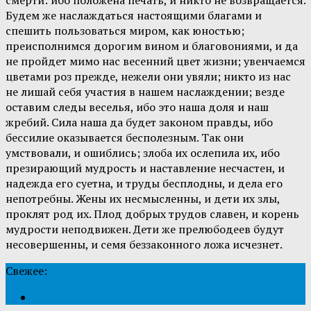
Будем же наслаждаться настоящими благами и
спешить пользоваться миром, как юностью;
преисполнимся дорогим вином и благовониями, и да
не пройдет мимо нас весенний цвет жизни; увенчаемся
цветами роз прежде, нежели они увяли; никто из нас
не лишай себя участия в нашем наслаждении; везде
оставим следы веселья, ибо это наша доля и наш
жребий. Сила наша да будет законом правды, ибо
бессилие оказывается бесполезным. Так они
умствовали, и ошиблись; злоба их ослепила их, ибо
презирающий мудрость и наставление несчастен, и
надежда его суетна, и труды бесплодны, и дела его
непотребны. Жены их несмысленны, и дети их злы,
проклят род их. Плод добрых трудов славен, и корень
мудрости неподвижен. Дети же прелюбодеев будут
несовершенны, и семя беззаконного ложа исчезнет.
Свежее: