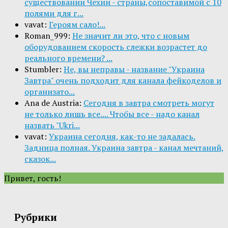
существовании Чехии - страны,сопоставимой с 10
полями для г...
vavat:
Героям сало!...
Roman_999:
Не значит ли это, что с новым
оборудованием скорость слежки возрастет до
реального времени? ...
Stumbler:
Не, вы неправы - название "Украина
Завтра" очень подходит для канала фейкоделов и
организато...
Ana de Austria:
Сегодня в завтра смотреть могут
не только лишь все.... Чтобы все - надо канал
назвать "Ukri...
vavat:
Украина сегодня, как-то не задалась.
Задница полная. Украина завтра - канал мечтаний,
сказок...
Привет, гость!
Рубрики