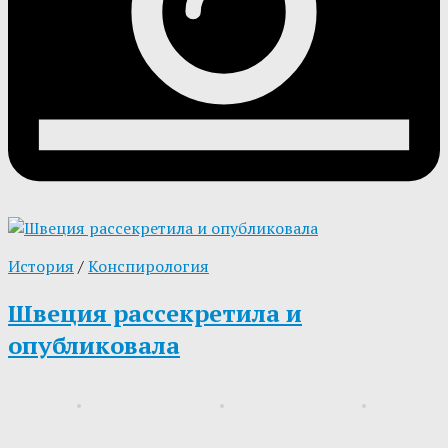
История
/
Конспирология
Швеция рассекретила и
опубликовала