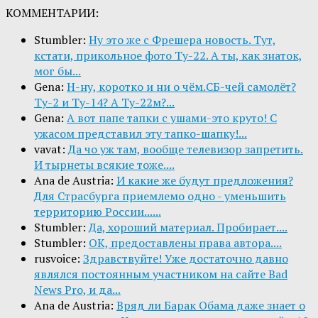
КОММЕНТАРИИ:
Stumbler:
Ну это же с Фрешера новость. Тут,
кстати, прикольное фото Ту-22. А ты, как знаток,
мог бы...
Gena:
Н-ну, коротко и ни о чём.СБ-чей самолёт?
Ту-2 и Ту-14? А Ту-22м?...
Gena:
А вот папе тапки с ушами-это круто! С
ужасом представил эту тапко-шапку!...
vavat:
Да чо уж там, вообще телевизор запретить.
И тырнеты всякие тоже....
Ana de Austria:
И какие же будут предложения?
Для Страсбурга приемлемо одно - уменьшить
территорию России......
Stumbler:
Да, хороший материал. Пробирает....
Stumbler:
ОК, предоставлены права автора....
rusvoice:
Здравствуйте! Уже достаточно давно
являлся постоянным участником на сайте Bad
News Pro, и да...
Ana de Austria:
Вряд ли Барак Обама даже знает о