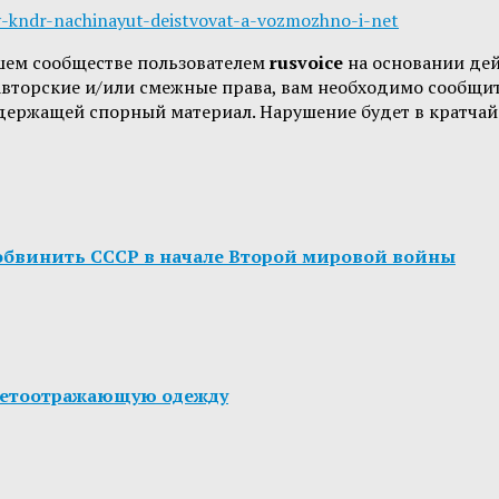
iv-kndr-nachinayut-deistvovat-a-vozmozhno-i-net
шем сообществе пользователем
rusvoice
на основании де
 авторские и/или смежные права, вам необходимо сообщи
одержащей спорный материал. Нарушение будет в кратчай
бвинить СССР в начале Второй мировой войны
светоотражающую одежду