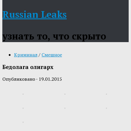
Russian Leaks
узнать то, что скрыто
Криминал
/
Смешное
Бедолага олигарх
Опубликовано
·
19.01.2015