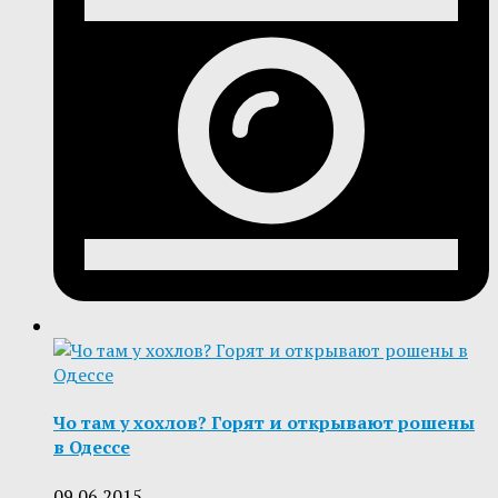
Чо там у хохлов? Горят и открывают рошены
в Одессе
09.06.2015