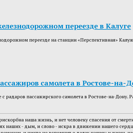
 железнодорожном переезде в Калуге
знодорожном переезде на станции «Перспективная» Калуж
ассажиров самолета в Ростове-на-Д
 радаров пассажирского самолета в Ростове-на-Дону. Ра
искорбна наша жизнь, и нет человеку спасения от смерти,
наших - дым, и слово - искра в движении нашего сердца. 
временем, и никто не вспомнит о делах наших; и жизнь наш