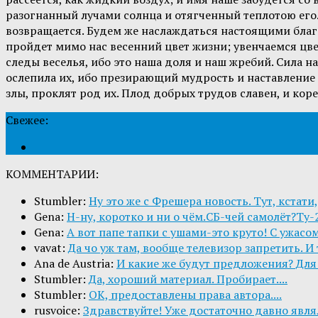
разогнанный лучами солнца и отягченный теплотою его. 
возвращается. Будем же наслаждаться настоящими благ
пройдет мимо нас весенний цвет жизни; увенчаемся цве
следы веселья, ибо это наша доля и наш жребий. Сила н
ослепила их, ибо презирающий мудрость и наставление н
злы, проклят род их. Плод добрых трудов славен, и ко
Свежее:
КОММЕНТАРИИ:
Stumbler:
Ну это же с Фрешера новость. Тут, кстати,
Gena:
Н-ну, коротко и ни о чём.СБ-чей самолёт?Ту-2
Gena:
А вот папе тапки с ушами-это круто! С ужасом
vavat:
Да чо уж там, вообще телевизор запретить. И 
Ana de Austria:
И какие же будут предложения? Для 
Stumbler:
Да, хороший материал. Пробирает....
Stumbler:
ОК, предоставлены права автора....
rusvoice:
Здравствуйте! Уже достаточно давно являл