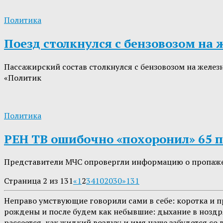
Политика
Поезд столкнулся с бензовозом на
Пассажирский состав столкнулся с бензовозом на желе
«Политик
Политика
РЕН ТВ ошибочно «похоронил» 65 п
Представители МЧС опровергли информацию о пропаже с
Страница 2 из 131
«
1
2
3
4
10
20
30
»
131
Неправо умствующие говорили сами в себе: коротка и пр
рождены и после будем как небывшие: дыхание в ноздрях 
рассеется, как жидкий воздух; и имя наше забудется со 