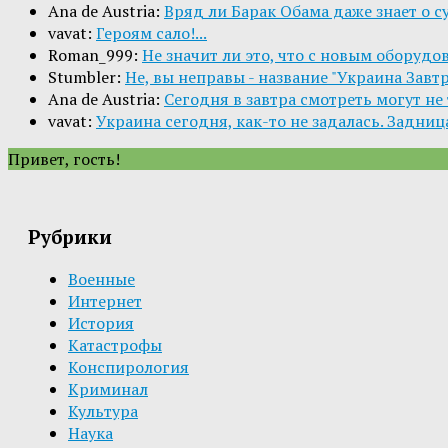
Ana de Austria:
Вряд ли Барак Обама даже знает о с
vavat:
Героям сало!...
Roman_999:
Не значит ли это, что с новым оборудо
Stumbler:
Не, вы неправы - название "Украина Завт
Ana de Austria:
Сегодня в завтра смотреть могут не то
vavat:
Украина сегодня, как-то не задалась. Задница
Привет, гость!
Рубрики
Военные
Интернет
История
Катастрофы
Конспирология
Криминал
Культура
Наука