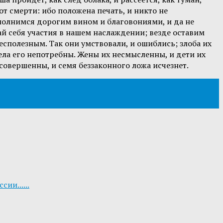
т смерти: ибо положена печать, и никто не
полнимся дорогим вином и благовониями, и да не
ай себя участия в нашем наслаждении; везде оставим
есполезным. Так они умствовали, и ошиблись; злоба их
ела его непотребны. Жены их несмысленны, и дети их
совершенны, и семя беззаконного ложа исчезнет.
ии......