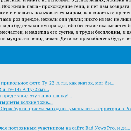
Ибо жизнь наша - прохождение тени, и нет нам возврата о
ами и спешить пользоваться миром, как юностью; преис
тами роз прежде, нежели они увяли; никто из нас не лиш
аша да будет законом правды, ибо бессилие оказывается б
есчастен, и надежда его суетна, и труды бесплодны, и д
рень мудрости неподвижен. Дети же прелюбодеев будут не
 прикольное фото Ту-22. А ты, как знаток, мог бы...
 и Ту-14? А Ту-22м?...
 представил эту тапко-шапку!...
тырнеты всякие тоже....
Страсбурга приемлемо одно - уменьшить территорию Росс
ся постоянным участником на сайте Bad News Pro, и да...