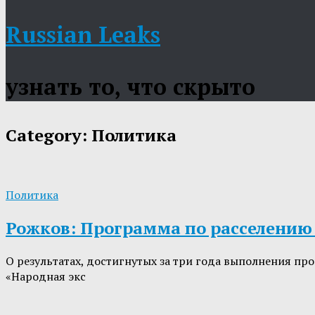
Russian Leaks
узнать то, что скрыто
Category:
Политика
Политика
Рожков: Программа по расселению
О результатах, достигнутых за три года выполнения п
«Народная экс