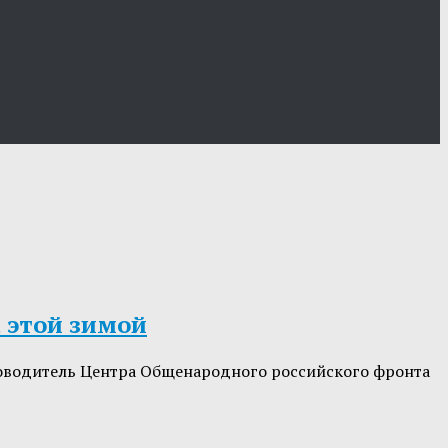
 этой зимой
уководитель Центра Общенародного российского фронта