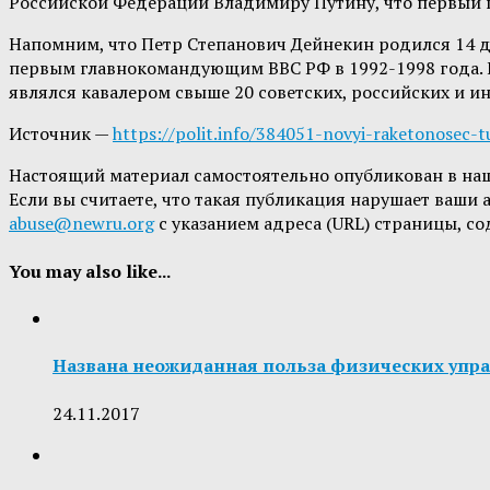
Российской Федерации Владимиру Путину, что первый п
Напомним, что Петр Степанович Дейнекин родился 14 де
первым главнокомандующим ВВС РФ в 1992-1998 года. Е
являлся кавалером свыше 20 советских, российских и ин
Источник —
https://polit.info/384051-novyi-raketonosec-
Настоящий материал самостоятельно опубликован в на
Если вы считаете, что такая публикация нарушает ваши
abuse@newru.org
с указанием адреса (URL) страницы, с
You may also like...
Названа неожиданная польза физических упр
24.11.2017