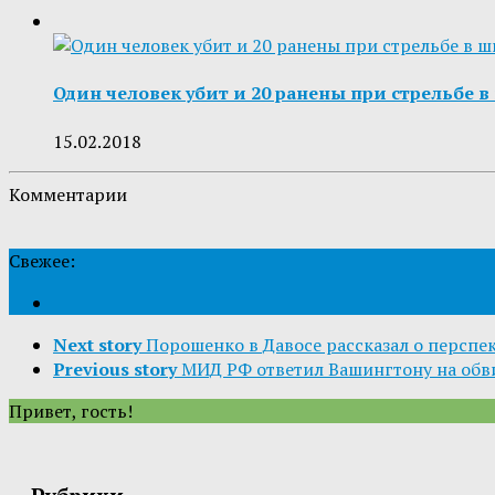
Один человек убит и 20 ранены при стрельбе 
15.02.2018
Комментарии
Свежее:
Next story
Порошенко в Давосе рассказал о перспе
Previous story
МИД РФ ответил Вашингтону на обв
Привет, гость!