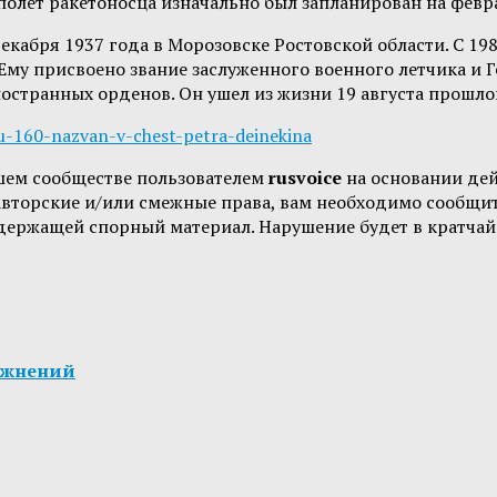
олет ракетоносца изначально был запланирован на февра
кабря 1937 года в Морозовске Ростовской области. С 19
му присвоено звание заслуженного военного летчика и Г
остранных орденов. Он ушел из жизни 19 августа прошлог
tu-160-nazvan-v-chest-petra-deinekina
шем сообществе пользователем
rusvoice
на основании де
 авторские и/или смежные права, вам необходимо сообщи
одержащей спорный материал. Нарушение будет в кратчай
ажнений